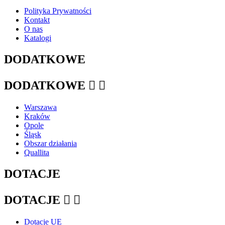
Polityka Prywatności
Kontakt
O nas
Katalogi
DODATKOWE
DODATKOWE


Warszawa
Kraków
Opole
Śląsk
Obszar działania
Quallita
DOTACJE
DOTACJE


Dotacje UE