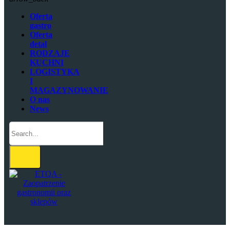
Oferta
gastro
Oferta
detal
RODZAJE
KUCHNI
LOGISTYKA
I
MAGAZYNOWANIE
O nas
News