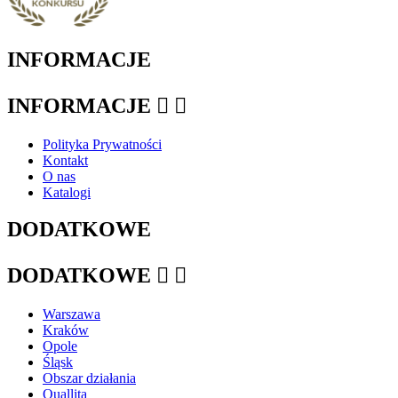
INFORMACJE
INFORMACJE


Polityka Prywatności
Kontakt
O nas
Katalogi
DODATKOWE
DODATKOWE


Warszawa
Kraków
Opole
Śląsk
Obszar działania
Quallita