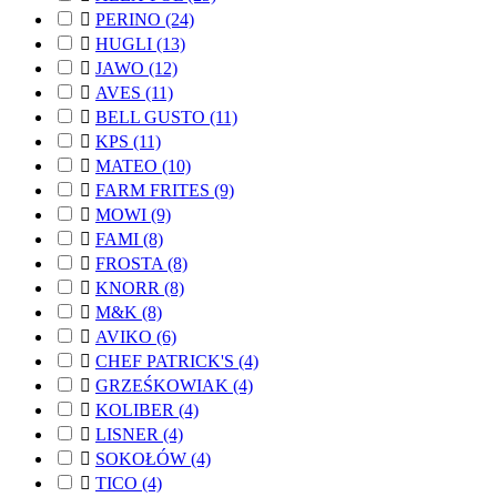

PERINO
(24)

HUGLI
(13)

JAWO
(12)

AVES
(11)

BELL GUSTO
(11)

KPS
(11)

MATEO
(10)

FARM FRITES
(9)

MOWI
(9)

FAMI
(8)

FROSTA
(8)

KNORR
(8)

M&K
(8)

AVIKO
(6)

CHEF PATRICK'S
(4)

GRZEŚKOWIAK
(4)

KOLIBER
(4)

LISNER
(4)

SOKOŁÓW
(4)

TICO
(4)