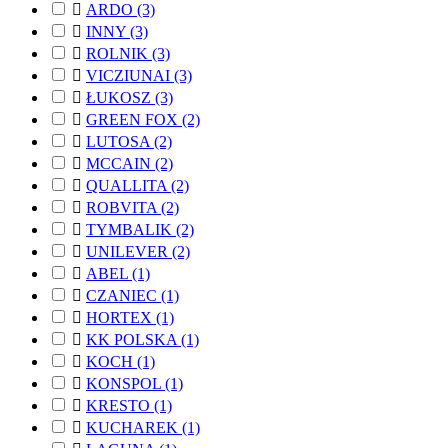

ARDO
(3)

INNY
(3)

ROLNIK
(3)

VICZIUNAI
(3)

ŁUKOSZ
(3)

GREEN FOX
(2)

LUTOSA
(2)

MCCAIN
(2)

QUALLITA
(2)

ROBVITA
(2)

TYMBALIK
(2)

UNILEVER
(2)

ABEL
(1)

CZANIEC
(1)

HORTEX
(1)

KK POLSKA
(1)

KOCH
(1)

KONSPOL
(1)

KRESTO
(1)

KUCHAREK
(1)