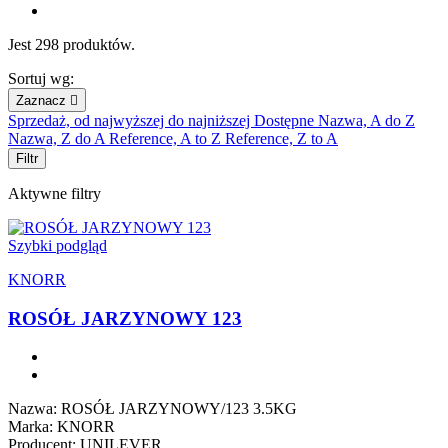
Jest 298 produktów.
Sortuj wg:
Zaznacz

Sprzedaż, od najwyższej do najniższej
Dostępne
Nazwa, A do Z
Nazwa, Z do A
Reference, A to Z
Reference, Z to A
Filtr
Aktywne filtry
Szybki podgląd
KNORR
ROSÓŁ JARZYNOWY 123
Nazwa: ROSÓŁ JARZYNOWY/123 3.5KG
Marka: KNORR
Producent: UNILEVER