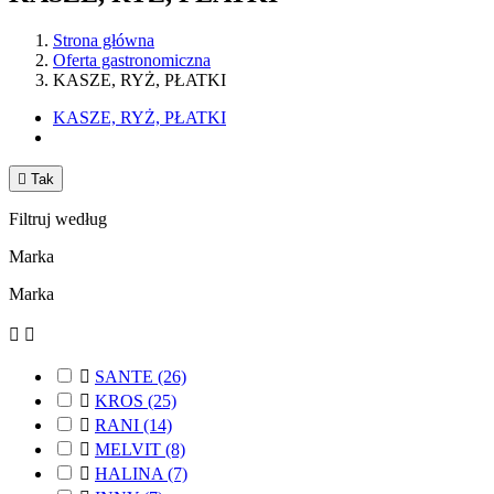
Strona główna
Oferta gastronomiczna
KASZE, RYŻ, PŁATKI
KASZE, RYŻ, PŁATKI

Tak
Filtruj według
Marka
Marka



SANTE
(26)

KROS
(25)

RANI
(14)

MELVIT
(8)

HALINA
(7)