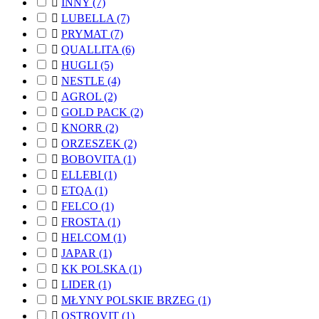

INNY
(7)

LUBELLA
(7)

PRYMAT
(7)

QUALLITA
(6)

HUGLI
(5)

NESTLE
(4)

AGROL
(2)

GOLD PACK
(2)

KNORR
(2)

ORZESZEK
(2)

BOBOVITA
(1)

ELLEBI
(1)

ETQA
(1)

FELCO
(1)

FROSTA
(1)

HELCOM
(1)

JAPAR
(1)

KK POLSKA
(1)

LIDER
(1)

MŁYNY POLSKIE BRZEG
(1)

OSTROVIT
(1)