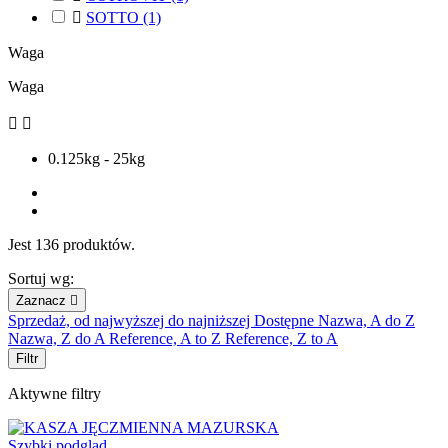

SOTTO
(1)
Waga
Waga


0.125kg - 25kg
Jest 136 produktów.
Sortuj wg:
Zaznacz

Sprzedaż, od najwyższej do najniższej
Dostępne
Nazwa, A do Z
Nazwa, Z do A
Reference, A to Z
Reference, Z to A
Filtr
Aktywne filtry
Szybki podgląd