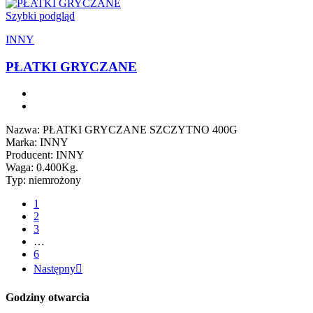
Szybki podgląd
INNY
PŁATKI GRYCZANE
Nazwa: PŁATKI GRYCZANE SZCZYTNO 400G
Marka: INNY
Producent: INNY
Waga: 0.400Kg.
Typ: niemrożony
1
2
3
…
6
Następny

Godziny otwarcia