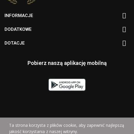

INFORMACJE

DODATKOWE

DOTACJE
Pobierz naszą aplikację mobilną
Ta strona korzysta z plików cookie, aby zapewnić najlepszą
jakość korzystania z naszej witryny.