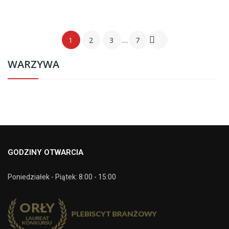

1
2
3
…
7
WARZYWA
GODZINY OTWARCIA
Poniedziałek - Piątek: 8:00 - 15:00