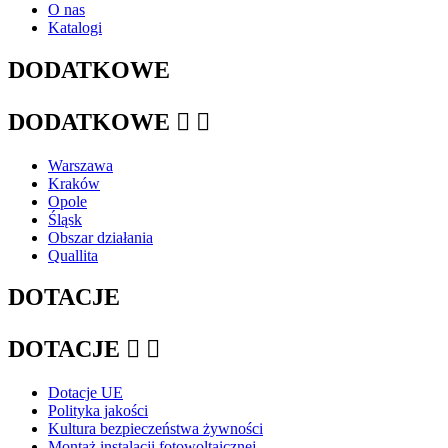
O nas
Katalogi
DODATKOWE
DODATKOWE


Warszawa
Kraków
Opole
Śląsk
Obszar działania
Quallita
DOTACJE
DOTACJE


Dotacje UE
Polityka jakości
Kultura bezpieczeństwa żywności
Montaż instalacji fotowoltaicznej