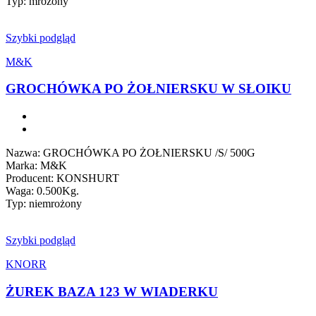
Typ: mrożony
Szybki podgląd
M&K
GROCHÓWKA PO ŻOŁNIERSKU W SŁOIKU
Nazwa: GROCHÓWKA PO ŻOŁNIERSKU /S/ 500G
Marka: M&K
Producent: KONSHURT
Waga: 0.500Kg.
Typ: niemrożony
Szybki podgląd
KNORR
ŻUREK BAZA 123 W WIADERKU